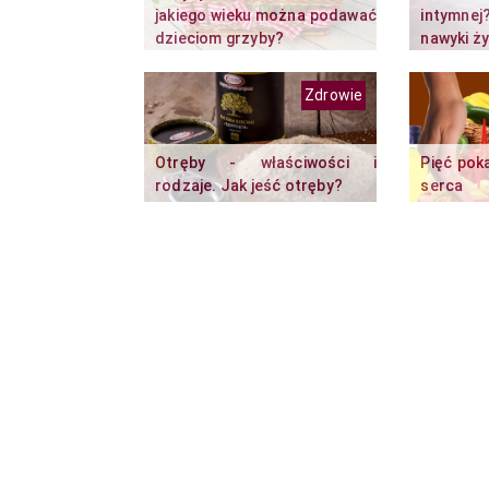
jakiego wieku można podawać
intymnej
dzieciom grzyby?
nawyki ż
Zdrowie
Otręby - właściwości i
Pięć pok
rodzaje. Jak jeść otręby?
serca