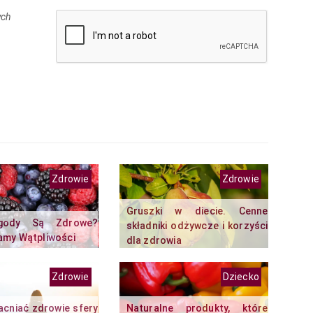
ych
Zdrowie
Zdrowie
Gruszki w diecie. Cenne
gody Są Zdrowe?
składniki odżywcze i korzyści
my Wątpliwości
dla zdrowia
Zdrowie
Dziecko
cniać zdrowie sfery
Naturalne produkty, które