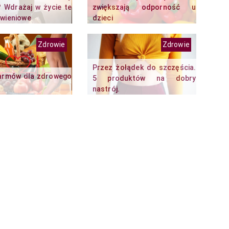
? Wdrażaj w życie te
zwiększają odporność u
ywieniowe
dzieci
Zdrowie
Zdrowie
Przez żołądek do szczęścia.
armów dla zdrowego
5 produktów na dobry
nastrój.