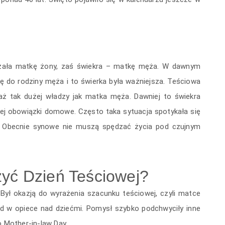
naczała matkę żony, zaś świekra – matkę męża. W dawnym
ę do rodziny męża i to świerka była ważniejsza. Teściowa
a aż tak dużej władzy jak matka męża. Dawniej to świekra
ej obowiązki domowe. Często taka sytuacja spotykała się
a. Obecnie synowe nie muszą spędzać życia pod czujnym
yć Dzień Teściowej?
 Był okazją do wyrażenia szacunku teściowej, czyli matce
ad w opiece nad dziećmi. Pomysł szybko podchwyciły inne
o Mother-in-law Day.