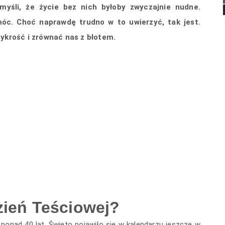
 myśli, że życie bez nich byłoby zwyczajnie nudne.
óc. Choć naprawdę trudno w to uwierzyć, tak jest.
rzykrość i zrównać nas z błotem.
ień Teściowej?
ponad 40 lat. Święto pojawiło się w kalendarzu jeszcze w