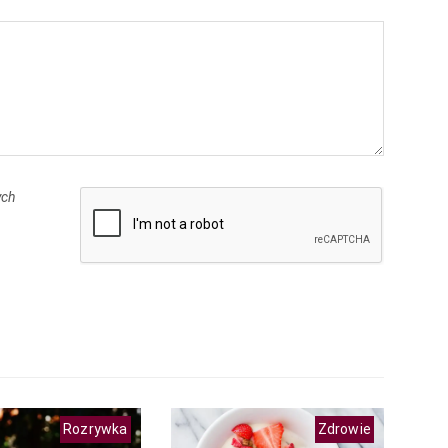
ych
Rozrywka
Zdrowie