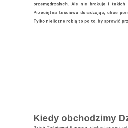
przemądrzałych. Ale nie brakuje i takich
Przeciętna teściowa doradzając, chce pom
Tylko nieliczne robią to po to, by sprawić p
Kiedy obchodzimy Dz
Dzień Teściowej 5 marca,
obchodzimy już od 