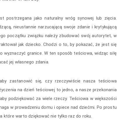
est postrzegana jako naturalny wróg synowej lub zięcia.
dzącą, nieustannie narzucającą swoje zdanie i krytykującą
mego początku związku należy zbudować swój autorytet, w
raktował jak dziecko. Chodzi o to, by pokazać, że jest się
no wyznaczyć granice. W ten sposób teściowa, widząc siłę
cać jej własnego zdania.
by zastanowić się, czy rzeczywiście nasza teściowa
czenia na dzień teściowej to jedno, a nasze przekonania
 aby podziękować za wiele rzeczy. Teściowa w większości
aga w prowadzeniu domu i opiece nad dziećmi. Po prostu
a które warto dziękować nie tylko raz do roku.