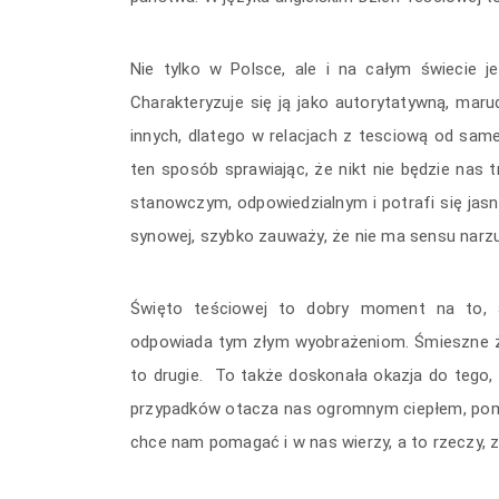
Nie tylko w Polsce, ale i na całym świecie j
Charakteryzuje się ją jako autorytatywną, maru
innych, dlatego w relacjach z tesciową od sa
ten sposób sprawiając, że nikt nie będzie nas t
stanowczym, odpowiedzialnym i potrafi się jas
synowej, szybko zauważy, że nie ma sensu narzu
Święto
teściowej to dobry moment na to, a
odpowiada tym złym wyobrażeniom. Śmieszne ży
to drugie. To także doskonała okazja do tego,
przypadków otacza nas ogromnym ciepłem, pom
chce nam pomagać i w nas wierzy, a to rzeczy, z