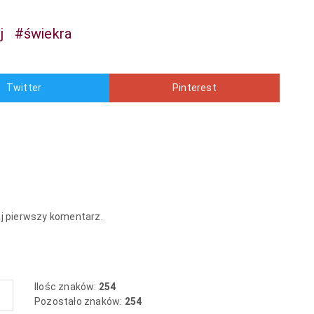
j
#świekra
Twitter
Pinterest
aj pierwszy komentarz.
Ilośc znaków:
254
Pozostało znaków:
254