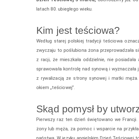
latach 80. ubiegłego wieku.
Kim jest teściowa?
Według starej polskiej tradycji teściowa oz
zwyczaju to poślubiona żona przeprowadzała si
z racji, że mieszkała oddzielnie, nie posiadał
sprawowała kontrolę nad synową i wyznaczała j
z rywalizacją ze strony synowej i matki męż
okiem „teściowej”.
Skąd pomysł by utworz
Pierwszy raz ten dzień świętowano we Francji.
żony lub męża, za pomoc i wsparcie na przykł
państwa. W języku angielskim Dzień Teściowej t