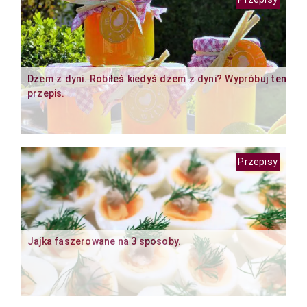
Dżem z dyni. Robiłeś kiedyś dżem z dyni? Wypróbuj ten
przepis.
Przepisy
Jajka faszerowane na 3 sposoby.