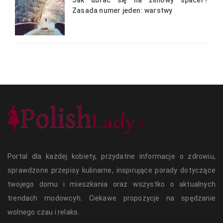
Zasada numer jeden: warstwy
Portal dla każdej kobiety, przydatne informacje o zdrowiu,
sprawdzone przepisy kulinarne, inspirujące porady dotyczące
twojego domu i mieszkania oraz wszystko o aktualnych
trendach modowcyh. Ciekawe propozycje na spędzanie
wolnego czau i relaks.