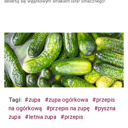
delektuj się wyjątkowym smakiem lata! Smacznego!
Tagi:
#zupa
#zupa ogórkowa
#przepis
na ogórkową
#przepis na zupę
#pyszna
zupa
#letnia zupa
#przepis