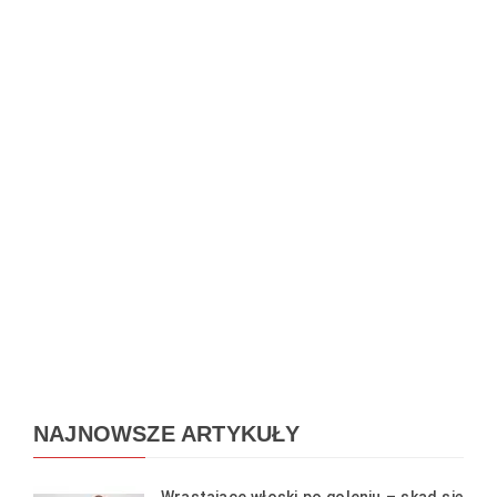
NAJNOWSZE ARTYKUŁY
Wrastające włoski po goleniu – skąd się