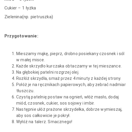
Cukier – 1 łyżka
Zielenina(np. pietruszka)
Przygotowanie:
Mieszamy mąkę, pieprz, drobno posiekany czosnek i sól
w małej misce.
Każde skrzydło kurczaka obtaczamy w tej mieszance.
Na głębokiej patelni rozgrzej olej.
Rozłóż skrzydła, smaż przez 4 minuty z każdej strony.
Połóż je na ręcznikach papierowych, aby zebrać nadmiar
tłuszczu.
Czystą patelnię postaw na ognień, włóż masło, dodaj
miód, czosnek, cukier, sos sojowy i imbir.
Następnie ułóż prażone skrzydełka, dobrze wymieszaj,
aby sos całkowicie je pokrył.
Wyłóż na talerz. Smacznego!