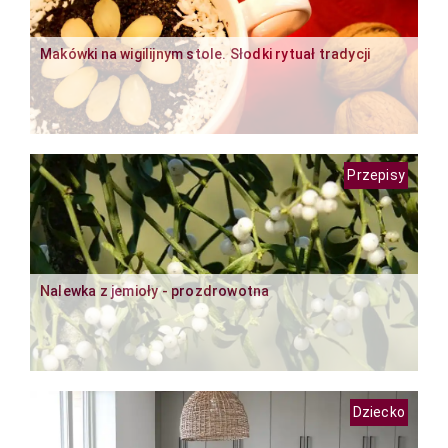
Makówki na wigilijnym stole. Słodki rytuał tradycji
Przepisy
Nalewka z jemioły - prozdrowotna
Dziecko