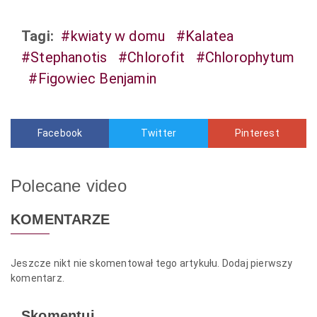
Tagi:
#kwiaty w domu
#Kalatea
#Stephanotis
#Chlorofit
#Chlorophytum
#Figowiec Benjamin
Facebook
Twitter
Pinterest
Polecane video
KOMENTARZE
Jeszcze nikt nie skomentował tego artykułu. Dodaj pierwszy
komentarz.
Skomentuj