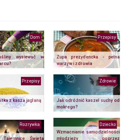
Dom
Przepisy
ośliny wysiewać w
Zupa prezydencka - pełna
marcu?
warzyw i zdrowia
Przepisy
Zdrowie
otka z kasza jaglaną
Jak odróźnić kaszel suchy od
mokrego?
Rozrywka
Dziecko
Wzmacnianie samodzielności
. Tajemnice Święta
młodzieży poprzez