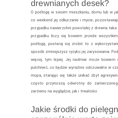
drewnianych desek?
O podłogę w swoim mieszkaniu, domu lub w jak
co weekend jej odkurzanie i mycie, pozostawia
przypadku nawierzchni powstałej z drewna taka f
przypadku liczy się bowiem przede wszystkim
podłogę, postaraj się zrobić to z wykorzyst
sposób zmniejszysz ryzyko jej zarysowania. Po
więcej, tym lepiej. Jej nadmiar może bowiem
pulchnieć, co będzie wyraźnie odczuwalne w cz
mopa, starając się także unikać zbyt agresyw
często przynoszą odwrotny do zamierzonego
zarówno na wyglądzie, jak i trwałości.
Jakie środki do pielęg