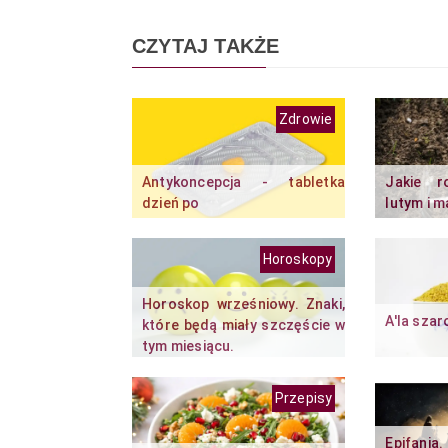
CZYTAJ TAKŻE
Zdrowie
Antykoncepcja - tabletka
Jakie r
dzień po
lutym i 
Horoskopy
Horoskop wrześniowy. Znaki,
A'la szar
które będą miały szczęście w
tym miesiącu.
Przepisy
Epifania