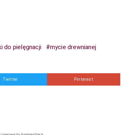
i do pielęgnacji
#mycie drewnianej
Twitter
Pinterest
aj pierwszy komentarz.