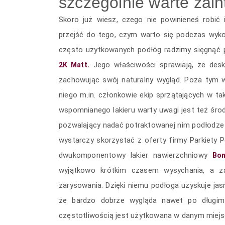
szczególnie warte zai
Skoro już wiesz, czego nie powinieneś robić
przejść do tego, czym warto się podczas wyk
często użytkowanych podłóg radzimy sięgnąć p
Jego właściwości sprawiają, że deski
2K Matt.
zachowując swój naturalny wygląd. Poza tym ws
niego m.in. członkowie ekip sprzątających w tak
wspomnianego lakieru warty uwagi jest też śro
pozwalający nadać potraktowanej nim podłodze
wystarczy skorzystać z oferty firmy Parkiety Pę
dwukomponentowy lakier nawierzchniowy
Bon
wyjątkowo krótkim czasem wysychania, a z
zarysowania. Dzięki niemu podłoga uzyskuje jas
że bardzo dobrze wygląda nawet po długim c
częstotliwością jest użytkowana w danym miejs