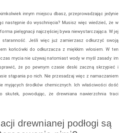
imkolwiek innym miejscu dbasz, przeprowadzając jedynie
jąc następnie do wyschnięcia? Musisz więc wiedzieć, że w
orma pielęgnacji najczęściej bywa niewystarczająca. W jej
 staranność. Jeśli więc już zamierzasz odkurzyć swoją
aniem końcówki do odkurzacza z miękkim włosiem. W ten
dczas mycia nie używaj natomiast wody w myśl zasady: im
 sprawić, że po pewnym czasie deski zaczną skrzypieć i
asie stąpania po nich. Nie przesadzaj więc z namaczaniem
nie myjących środków chemicznych. Ich właściwości dość
 skutek, powodując, że drewniana nawierzchnia traci
nacji drewnianej podłogi są