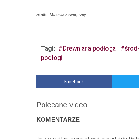
źródło: Materiał zewnętrzny
Tagi:
#Drewniana podłoga
#środk
podłogi
Facebook
Polecane video
KOMENTARZE
Jeszcze nikt nie skomentował tego artykułu. Dod