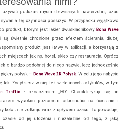
nteresowania nimi?
 i używać podczas mycia drewnianych nawierzchni, czas
onywania tej czynności posłużyć. W przypadku wyjątkowo
o produkt, którym jest lakier dwuskładnikowy
Bona Wave
 są świetnie chronione przez efektem ścierania, dłużej
pomniany produkt jest łatwy w aplikacji, a korzystają z
ich miejscach jak np. hotel, sklep czy restauracja. Oprócz
dek o bardzo podobnej do niego nazwie, lecz jednocześnie
 piękny połysk –
. W celu jego nabycia
Bona Wave 2K Połysk
tlak. Znajdziesz w niej też wiele innych artykułów, w tym
z oznaczeniem „HD”. Charakteryzuje się on
a Traffic
arazem wysokim poziomem odporności na ścieranie i
ny kolor, nie żółknąc wraz z upływem czasu. To powoduje,
zasie od jej ułożenia i niezależnie od tego, z jaką
cu.