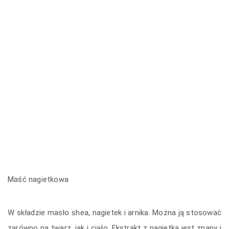
Maść nagietkowa
W składzie masło shea, nagietek i arnika. Można ją stosować
zarówno na twarz, jak i ciało. Ekstrakt z nagietka jest znany i