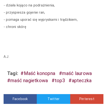
- działa kojąco na podrażnienia,
- przyspiesza gojenie ran,
- pomaga uporać się wypryskami i trądzikiem,
- chroni skórę
A.J.
Tagi:
#Maść konopna
#maść laurowa
#maść nagietkowa
#top3
#apteczka
Facebook
Twitter
Pinterest