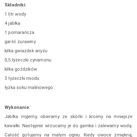
Składniki:
1 litr wody
4 jabłka
1 pomarańcza
garść żurawiny
kilka gwiazdek anyżu
0,5 łyżeczki cynamonu
kilka goździków
3 łyżeczki miodu
łyżka soku malinowego
Wykonanie:
Jabłka myjemy, obieramy ze skórki i kroimy na mniejsze
kawałki. Następnie wrzucamy je do garnka i zalewamy wodą.
Całość gotujemy na małym ogniu. Kiedy owoce zmiękną,