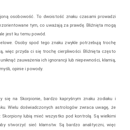
wojoną osobowość. To dwoistość znaku czasami prowadzi
ezorientowane tym, co uważają za prawdę. Bliźnięta mogą
ale jest ku temu powód.
 celowe. Osoby spod tego znaku zwykle potrzebują trochę
 więc przyda ci się trochę cierpliwości. Bliźnięta często
uniknąć zauważenia ich ignorancji lub niepewności, kłamią,
yśli, opinie i powody.
y się na Skorpionie, bardzo kapryśnym znaku zodiaku i
ku. Wielu doświadczonych astrologów zwraca uwagę, że
 Skorpiony lubią mieć wszystko pod kontrolą. Są wielkimi
by stworzyć sieć kłamstw. Są bardzo analityczni, więc