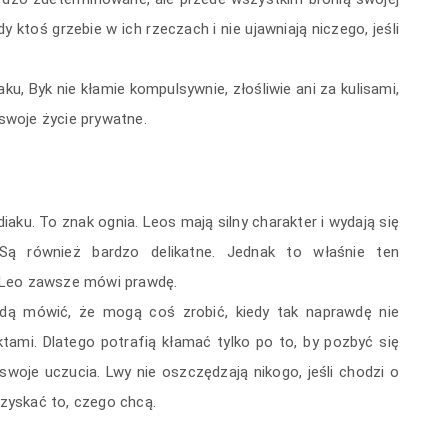
dy ktoś grzebie w ich rzeczach i nie ujawniają niczego, jeśli
u, Byk nie kłamie kompulsywnie, złośliwie ani za kulisami,
 swoje życie prywatne.
aku. To znak ognia. Leos mają silny charakter i wydają się
 Są również bardzo delikatne. Jednak to właśnie ten
 Leo zawsze mówi prawdę.
dą mówić, że mogą coś zrobić, kiedy tak naprawdę nie
tami. Dlatego potrafią kłamać tylko po to, by pozbyć się
 swoje uczucia. Lwy nie oszczędzają nikogo, jeśli chodzi o
uzyskać to, czego chcą.