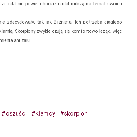
 że nikt nie powie, chociaż nadal milczą na temat swoich
e zdecydowały, tak jak Bliźnięta. Ich potrzeba ciągłego
kłamią. Skorpiony zwykle czują się komfortowo leżąc, więc
ienia ani żalu
#oszuści
#kłamcy
#skorpion