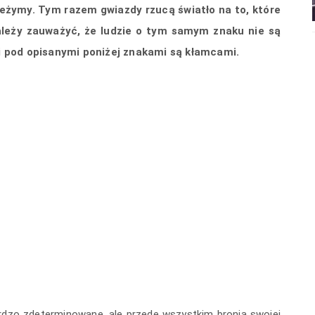
ależymy. Tym razem gwiazdy rzucą światło na to, które
ależy zauważyć, że ludzie o tym samym znaku nie są
i pod opisanymi poniżej znakami są kłamcami.
rdzo zdeterminowane, ale przede wszystkim bronią swojej