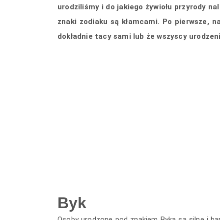
urodziliśmy i do jakiego żywiołu przyrody n
znaki zodiaku są kłamcami. Po pierwsze, n
dokładnie tacy sami lub że wszyscy urodzen
Byk
Osoby urodzone pod znakiem Byka są silne i ba