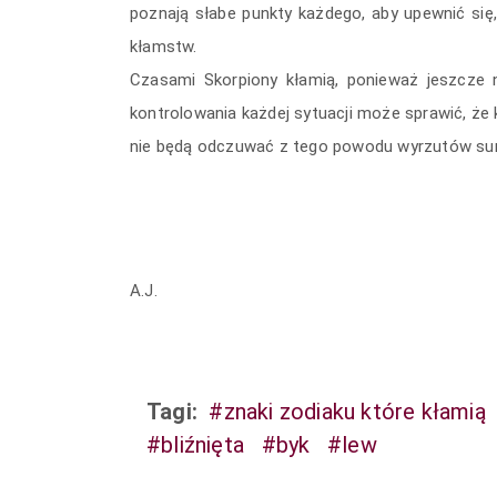
poznają słabe punkty każdego, aby upewnić się,
kłamstw.
Czasami Skorpiony kłamią, ponieważ jeszcze ni
kontrolowania każdej sytuacji może sprawić, że 
nie będą odczuwać z tego powodu wyrzutów sum
A.J.
Tagi:
#znaki zodiaku które kłamią
#bliźnięta
#byk
#lew