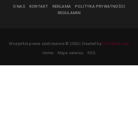
O NAS
KONTAKT
REKLAMA
POLITYKA PRYWATNOŚCI
REGULAMIN
Wszystkie prawa zastrzeżone © 2026 | Created by
IT-Poland.com
Home
Mapa serwisu
RSS