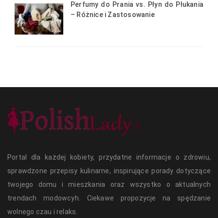
Perfumy do Prania vs. Płyn do Płukania
– Różnice i Zastosowanie
Portal dla każdej kobiety, przydatne informacje o zdrowiu,
sprawdzone przepisy kulinarne, inspirujące porady dotyczące
twojego domu i mieszkania oraz wszystko o aktualnych
trendach modowcyh. Ciekawe propozycje na spędzanie
wolnego czau i relaks.