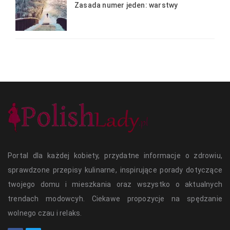
Zasada numer jeden: warstwy
Portal dla każdej kobiety, przydatne informacje o zdrowiu,
sprawdzone przepisy kulinarne, inspirujące porady dotyczące
twojego domu i mieszkania oraz wszystko o aktualnych
trendach modowcyh. Ciekawe propozycje na spędzanie
wolnego czau i relaks.