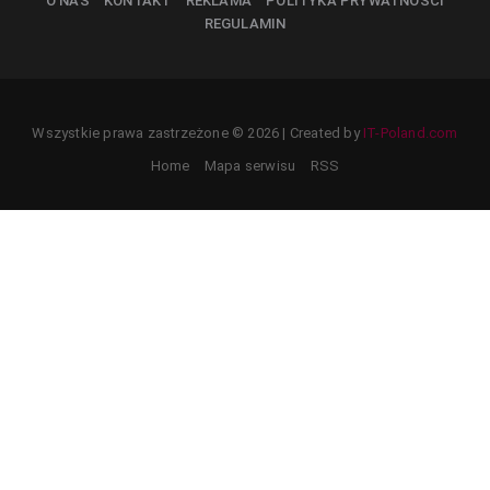
O NAS
KONTAKT
REKLAMA
POLITYKA PRYWATNOŚCI
REGULAMIN
Wszystkie prawa zastrzeżone © 2026 | Created by
IT-Poland.com
Home
Mapa serwisu
RSS