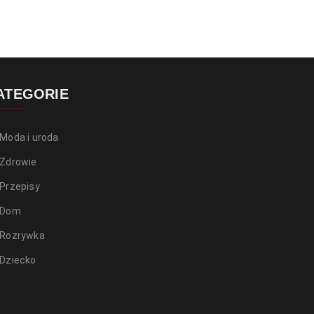
ATEGORIE
Moda i uroda
Zdrowie
Przepisy
Dom
Rozrywka
Dziecko