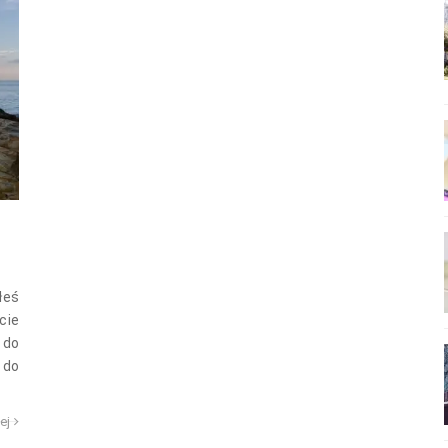
łeś
cie
 do
 do
cej