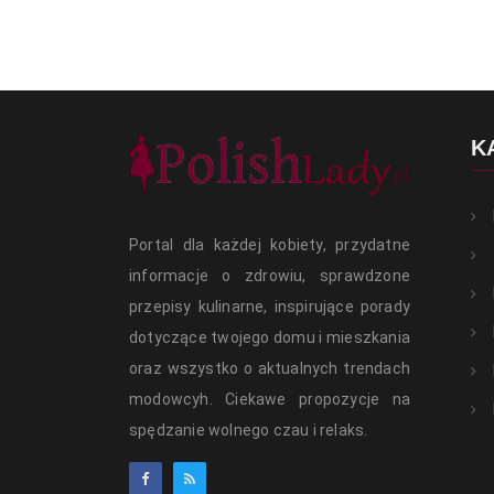
K
Portal dla każdej kobiety, przydatne
informacje o zdrowiu, sprawdzone
przepisy kulinarne, inspirujące porady
dotyczące twojego domu i mieszkania
oraz wszystko o aktualnych trendach
modowcyh. Ciekawe propozycje na
spędzanie wolnego czau i relaks.