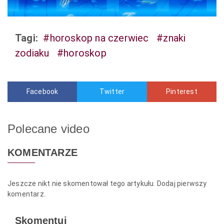
Tagi:
#horoskop na czerwiec
#znaki
zodiaku
#horoskop
Facebook
Twitter
Pinterest
Polecane video
KOMENTARZE
Jeszcze nikt nie skomentował tego artykułu. Dodaj pierwszy
komentarz.
Skomentuj