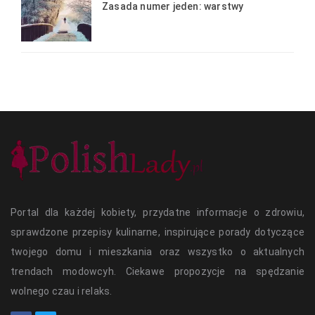
Zasada numer jeden: warstwy
Portal dla każdej kobiety, przydatne informacje o zdrowiu,
sprawdzone przepisy kulinarne, inspirujące porady dotyczące
twojego domu i mieszkania oraz wszystko o aktualnych
trendach modowcyh. Ciekawe propozycje na spędzanie
wolnego czau i relaks.