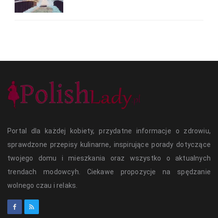
Portal dla każdej kobiety, przydatne informacje o zdrowiu,
sprawdzone przepisy kulinarne, inspirujące porady dotyczące
twojego domu i mieszkania oraz wszystko o aktualnych
trendach modowcyh. Ciekawe propozycje na spędzanie
wolnego czau i relaks.