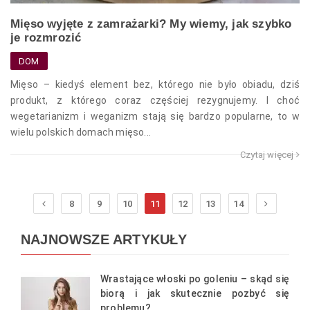
Mięso wyjęte z zamrażarki? My wiemy, jak szybko
je rozmrozić
DOM
Mięso – kiedyś element bez, którego nie było obiadu, dziś
produkt, z którego coraz częściej rezygnujemy. I choć
wegetarianizm i weganizm stają się bardzo popularne, to w
wielu polskich domach mięso...
Czytaj więcej
8
9
10
11
12
13
14
NAJNOWSZE ARTYKUŁY
Wrastające włoski po goleniu – skąd się
biorą i jak skutecznie pozbyć się
problemu?